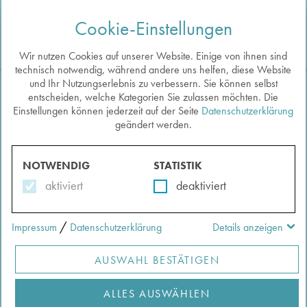
Cookie-Einstellungen
Togg
navi
Wir nutzen Cookies auf unserer Website. Einige von ihnen sind
technisch notwendig, während andere uns helfen, diese Website
und Ihr Nutzungserlebnis zu verbessern. Sie können selbst
entscheiden, welche Kategorien Sie zulassen möchten. Die
Einstellungen können jederzeit auf der Seite
Datenschutzerklärung
Zurück zu den Exponaten
geändert werden.
DIORAMA
Auf die Merkliste
Verfasst von:
Ludwig, Vera
NOTWENDIG
STATISTIK
aktiviert
deaktiviert
/
Impressum
Datenschutzerklärung
Details anzeigen
AUSWAHL BESTÄTIGEN
ALLES AUSWÄHLEN