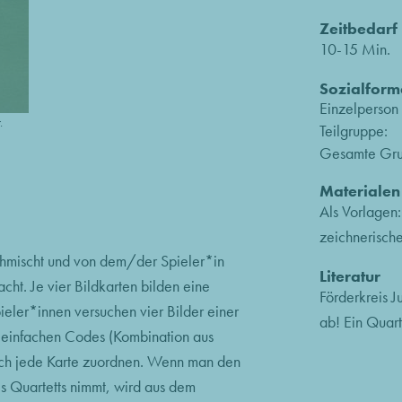
Zeitbedarf
10-15 Min.
Sozialform
Einzelperson
.
Teilgruppe:
Gesamte Gru
Materialen
Als Vorlagen:
zeichnerisch
rchmischt und von dem/der Spieler*in
Literatur
ht. Je vier Bildkarten bilden eine
Förderkreis J
eler*innen versuchen vier Bilder einer
ab! Ein Quar
s einfachen Codes (Kombination aus
sich jede Karte zuordnen. Wenn man den
es Quartetts nimmt, wird aus dem