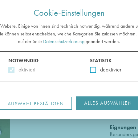
Cookie-Einstellungen
PONATE
METHODEN
IMPULSE
BEDÜRF
 Website. Einige von ihnen sind technisch notwendig, während andere un
ie können selbst entscheiden, welche Kategorien Sie zulassen möchten. 
auf der Seite
Datenschutzerklärung
geändert werden.
NOTWENDIG
STATISTIK
aktiviert
deaktiviert
Kategorien
Spielerische
ALLES AUSWÄHLEN
AUSWAHL BESTÄTIGEN
Ziele
Zum Vergleic
Eignungen
Besonders ge