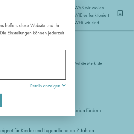
WAS wir wollen
NISSE
WIE es funktioniert
WER wir sind
s helfen, diese Website und Ihr
Die Einstellungen können jederzeit
Auf die Merkliste
Details anzeigen
 Methoden
hen anregen, Wahrnehmung von Kriterien fördern
eignet für Kinder und Jugendliche ab 7 Jahren