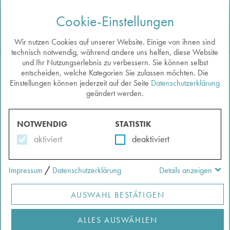
Cookie-Einstellungen
Togg
navi
Wir nutzen Cookies auf unserer Website. Einige von ihnen sind
technisch notwendig, während andere uns helfen, diese Website
und Ihr Nutzungserlebnis zu verbessern. Sie können selbst
entscheiden, welche Kategorien Sie zulassen möchten. Die
Zurück zu den Methoden
Einstellungen können jederzeit auf der Seite
Datenschutzerklärung
UNTERSUCHUNG
geändert werden.
Auf die Merkliste
KÖRPERLICHER REAKTIONEN
NOTWENDIG
STATISTIK
Verfasst von:
Kisser-Priesack, Gabriele
aktiviert
deaktiviert
/
Impressum
Datenschutzerklärung
Details anzeigen
AUSWAHL BESTÄTIGEN
ALLES AUSWÄHLEN