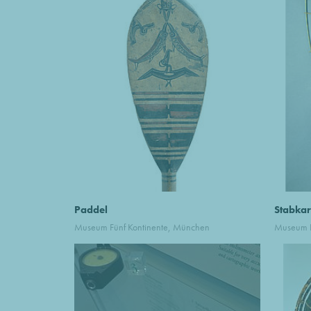
Paddel
Stabkar
Museum Fünf Kontinente, München
Museum F