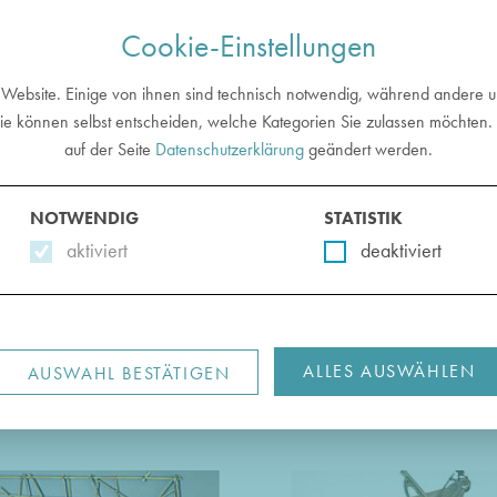
Cookie-Einstellungen
PONATE
METHODEN
IMPULSE
BEDÜRF
 Website. Einige von ihnen sind technisch notwendig, während andere un
ie können selbst entscheiden, welche Kategorien Sie zulassen möchten. 
auf der Seite
Datenschutzerklärung
geändert werden.
EXPONATE
im Überblick
NOTWENDIG
STATISTIK
aktiviert
deaktiviert
ende Aspekte
Navigation
ALLES AUSWÄHLEN
AUSWAHL BESTÄTIGEN
?