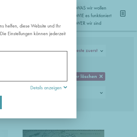
WAS wir wollen
NISSE
WIE es funktioniert
WER wir sind
s helfen, diese Website und Ihr
Die Einstellungen können jederzeit
Neueste zuerst
Sortieren:
Filter löschen
?
Details anzeigen
Zielgruppen
?