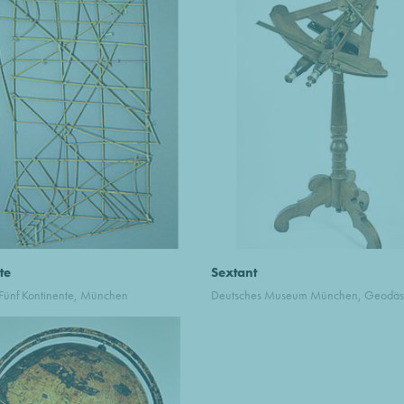
te
Sextant
ünf Kontinente, München
Deutsches Museum München, Geodäs