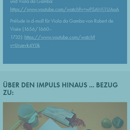
und Viola da Gamba:
https://www.youtube.com/watch?v=wP5AWj1UAoA
Prélude in d-moll für Viola da Gamba von Robert de
Visée (1656/1660–
1732):
https://www.youtube.com/watch?
v=IJruevk4Y0k
ÜBER DEN IMPULS HINAUS ... BEZUG
ZU: