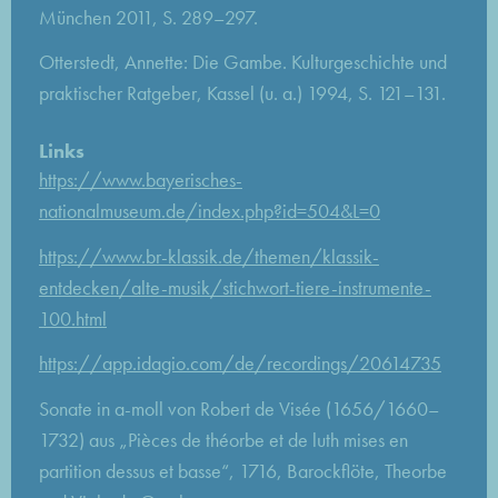
München 2011, S. 289–297.
Otterstedt, Annette: Die Gambe. Kulturgeschichte und
praktischer Ratgeber, Kassel (u. a.) 1994, S. 121–131.
Links
https://www.bayerisches-
nationalmuseum.de/index.php?id=504&L=0
https://www.br-klassik.de/themen/klassik-
entdecken/alte-musik/stichwort-tiere-instrumente-
100.html
https://app.idagio.com/de/recordings/20614735
Sonate in a-moll von Robert de Visée (1656/1660–
1732) aus „Pièces de théorbe et de luth mises en
partition dessus et basse“, 1716, Barockflöte, Theorbe