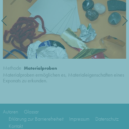
Methode
Materialproben
Materialproben ermöglichen es, Materialeigenschaften eines
Exponats zu erkunden.
Autoren
Glossar
Erklärung zur Barrierefreiheit
Impressum
Datenschutz
Kontakt