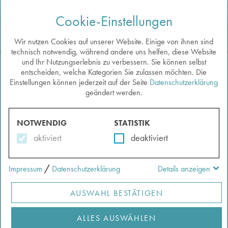
Cookie-Einstellungen
Togg
navi
Wir nutzen Cookies auf unserer Website. Einige von ihnen sind
technisch notwendig, während andere uns helfen, diese Website
und Ihr Nutzungserlebnis zu verbessern. Sie können selbst
entscheiden, welche Kategorien Sie zulassen möchten. Die
Zurück zu den Impulsen
Einstellungen können jederzeit auf der Seite
Datenschutzerklärung
WIE KLINGEN ELEFANT
geändert werden.
Auf die Merkliste
UND SCHILDKRÖTE? VON
EXOTISCHEM TIERMATERIAL IN
NOTWENDIG
STATISTIK
aktiviert
deaktiviert
ALTEN MUSIKINSTRUMENTEN
Verfasst von:
Kuen, Elisabeth
/
AUSGANGSPUNKT: Bass-Viola da Gamba
Impressum
Datenschutzerklärung
Details anzeigen
Begründung Ausgangspunkt
AUSWAHL BESTÄTIGEN
ALLES AUSWÄHLEN