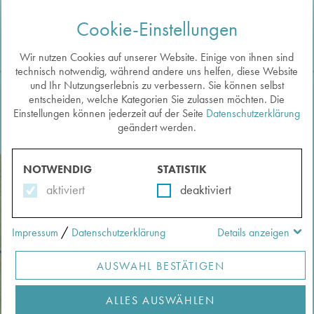
Cookie-Einstellungen
Togg
navi
Wir nutzen Cookies auf unserer Website. Einige von ihnen sind
technisch notwendig, während andere uns helfen, diese Website
und Ihr Nutzungserlebnis zu verbessern. Sie können selbst
entscheiden, welche Kategorien Sie zulassen möchten. Die
Einstellungen können jederzeit auf der Seite
Datenschutzerklärung
Neueste zuerst
Sortieren:
geändert werden.
METHODEN
im Überblick
NOTWENDIG
STATISTIK
aktiviert
deaktiviert
?
Filter löschen
/
Impressum
Datenschutzerklärung
Details anzeigen
Anwendung auf Exponate
AUSWAHL BESTÄTIGEN
Passende Aspekte
ALLES AUSWÄHLEN