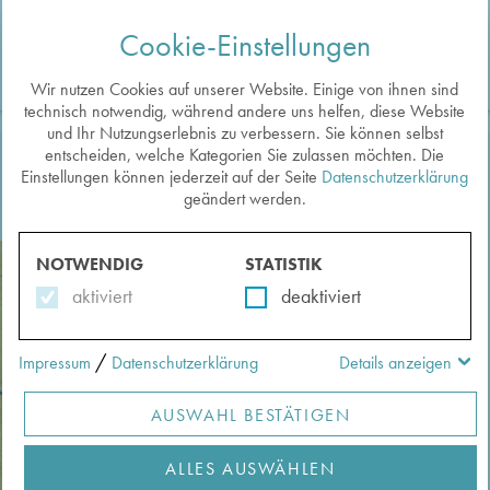
Cookie-Einstellungen
Togg
navi
Wir nutzen Cookies auf unserer Website. Einige von ihnen sind
technisch notwendig, während andere uns helfen, diese Website
und Ihr Nutzungserlebnis zu verbessern. Sie können selbst
entscheiden, welche Kategorien Sie zulassen möchten. Die
Einstellungen können jederzeit auf der Seite
Datenschutzerklärung
Neueste zuerst
Sortieren:
geändert werden.
METHODEN
im Überblick
NOTWENDIG
STATISTIK
aktiviert
deaktiviert
?
Filter löschen
/
Impressum
Datenschutzerklärung
Details anzeigen
Anwendung auf Exponate
AUSWAHL BESTÄTIGEN
Passende Aspekte
ALLES AUSWÄHLEN