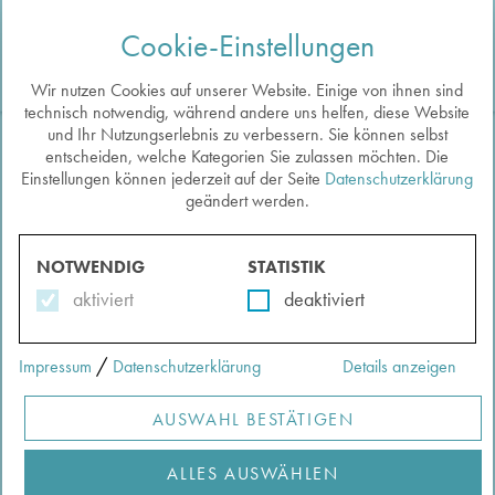
Cookie-Einstellungen
Togg
navi
Wir nutzen Cookies auf unserer Website. Einige von ihnen sind
technisch notwendig, während andere uns helfen, diese Website
und Ihr Nutzungserlebnis zu verbessern. Sie können selbst
entscheiden, welche Kategorien Sie zulassen möchten. Die
Einstellungen können jederzeit auf der Seite
Datenschutzerklärung
Zurück zu den Exponaten
geändert werden.
LASTKARREN
Auf die Merkliste
Verfasst von:
Straub, Regina
NOTWENDIG
STATISTIK
aktiviert
deaktiviert
/
Impressum
Datenschutzerklärung
Details anzeigen
AUSWAHL BESTÄTIGEN
ALLES AUSWÄHLEN