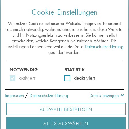
Cookie-Einstellungen
Togg
navi
Wir nutzen Cookies auf unserer Website. Einige von ihnen sind
technisch notwendig, während andere uns helfen, diese Website
und Ihr Nutzungserlebnis zu verbessern. Sie können selbst
entscheiden, welche Kategorien Sie zulassen möchten. Die
Einstellungen können jederzeit auf der Seite
Datenschutzerklärung
Zurück zu den Exponaten
geändert werden.
SAITENINSTRUMENT
Auf die Merkliste
Verfasst von:
Reither, Ingmar
NOTWENDIG
STATISTIK
aktiviert
deaktiviert
/
Impressum
Datenschutzerklärung
Details anzeigen
AUSWAHL BESTÄTIGEN
ALLES AUSWÄHLEN